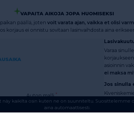
VAPAITA AIKOJA JOPA HUOMISEKSI
paikan päällä, joten
voit varata ajan, vaikka et olisi varm
os korjaus ei onnistu sovitaan lasinvaihdosta aina eriksee
Lasivakuutu
Varaa sinull
korjaukseen
AUSAIKA
asioinnin va
ei maksa mi
Jos sinulla 
Kiveniskemie
*
Auton malli
Voiko korja
Korjaus on y
*
Puhelin
täyttyvät:
Kiveniske