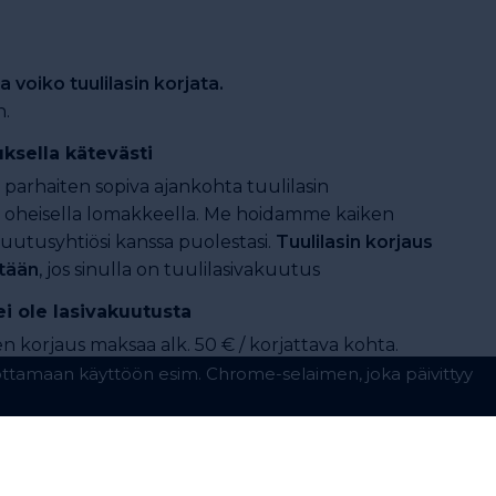
a voiko tuulilasin korjata.
n.
ksella kätevästi
e parhaiten sopiva ajankohta tuulilasin
 oheisella lomakkeella. Me hoidamme kaiken
kuutusyhtiösi kanssa puolestasi.
Tuulilasin korjaus
tään
, jos sinulla on tuulilasivakuutus
ei ole lasivakuutusta
n korjaus maksaa alk. 50 € / korjattava kohta.
ta?
leensä mahdollinen, jos seuraavat ehdot
mä on halkaisijaltaan alle 2,5 cm
(suunnilleen