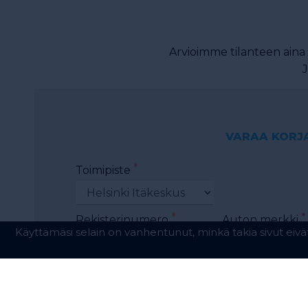
Arvioimme tilanteen aina 
J
VARAA KORJ
*
Toimipiste
*
*
Rekisterinumero
Auton merkki
*
*
Nimi
Sähköposti