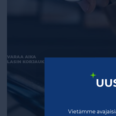
VARAA AIKA
LASIN KORJAUKSEEN
UU
Vietämme avajaisia