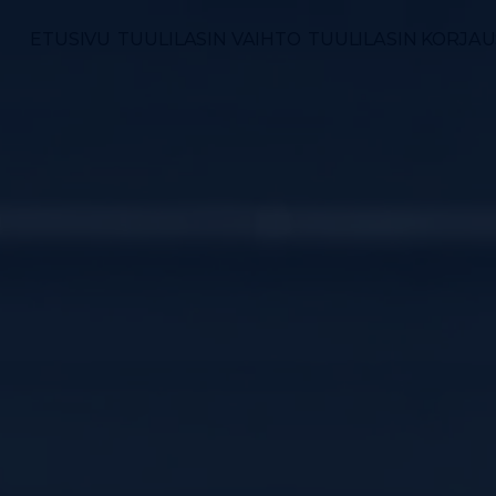
ETUSIVU
TUULILASIN VAIHTO
TUULILASIN KORJAU