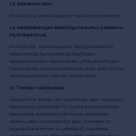
1.3. Rekisterin nimi
ProAutolasi -verkkokaupan markkinointirekisteri.
1.4. Henkilötietojen käsittelyn tarkoitus (rekisterin
käyttötarkoitus)
ProAutolasi -verkkokaupan käyttäjärekisteriin
tallennettuja henkilötietoja käytetään
asiakassuhteiden hoitamiseen, yhteydenottojen
hoitamiseksi, markkinointitarkoituksiin sekä muihin
verkkopalveluihin liittyviin tarkoituksiin.
1.5. Tietojen säilytysaika
Säilytämme tietoja vain tarvittavan ajan. Asiakkaan
tilaustietoja säilytetään 10 vuotta ensimmäisestä
tilauksesta. Asiakkaan ydintietoja säilytetään
asiakkuuden voimassaolon ajan. Asiakaan on
kirjauduttava kerran kuudessa (6) vuodessa
verkkopalveluun, jotta asiakastili voidaan katsoa