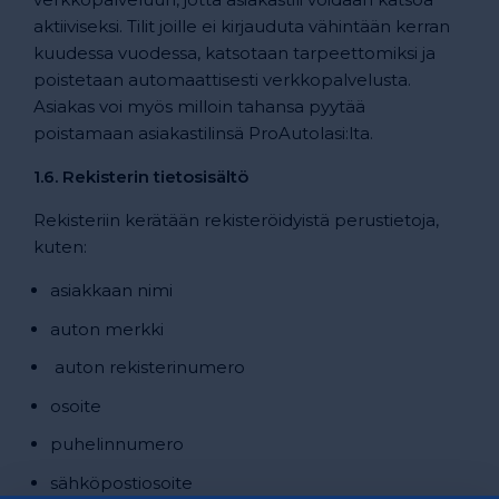
aktiiviseksi. Tilit joille ei kirjauduta vähintään kerran
kuudessa vuodessa, katsotaan tarpeettomiksi ja
poistetaan automaattisesti verkkopalvelusta.
Asiakas voi myös milloin tahansa pyytää
poistamaan asiakastilinsä ProAutolasi:lta.
1.6. Rekisterin tietosisältö
Rekisteriin kerätään rekisteröidyistä perustietoja,
kuten:
asiakkaan nimi
auton merkki
auton rekisterinumero
osoite
puhelinnumero
sähköpostiosoite