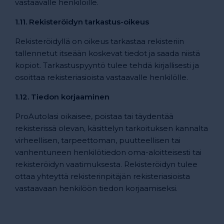
vastaavalle henkilöille.
1.11. Rekisteröidyn tarkastus-oikeus
Rekisteröidyllä on oikeus tarkastaa rekisteriin
tallennetut itseään koskevat tiedot ja saada niistä
kopiot. Tarkastuspyyntö tulee tehdä kirjallisesti ja
osoittaa rekisteriasioista vastaavalle henkilölle.
1.12. Tiedon korjaaminen
ProAutolasi oikaisee, poistaa tai täydentää
rekisterissä olevan, käsittelyn tarkoituksen kannalta
virheellisen, tarpeettoman, puutteellisen tai
vanhentuneen henkilötiedon oma-aloitteisesti tai
rekisteröidyn vaatimuksesta. Rekisteröidyn tulee
ottaa yhteyttä rekisterinpitäjän rekisteriasioista
vastaavaan henkilöön tiedon korjaamiseksi.