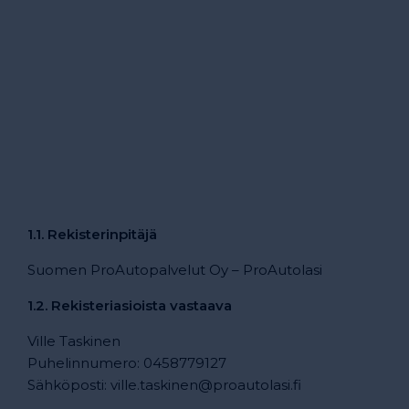
1.1. Rekisterinpitäjä
Suomen ProAutopalvelut Oy – ProAutolasi
1.2. Rekisteriasioista vastaava
Ville Taskinen
Puhelinnumero: 0458779127
Sähköposti:
ville.taskinen
@proautolasi.fi