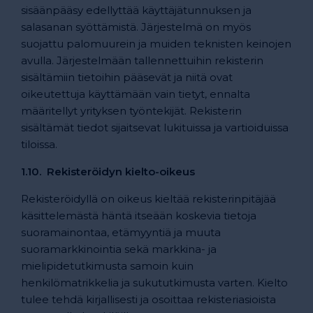
sisäänpääsy edellyttää käyttäjätunnuksen ja
salasanan syöttämistä. Järjestelmä on myös
suojattu palomuurein ja muiden teknisten keinojen
avulla. Järjestelmään tallennettuihin rekisterin
sisältämiin tietoihin pääsevät ja niitä ovat
oikeutettuja käyttämään vain tietyt, ennalta
määritellyt yrityksen työntekijät. Rekisterin
sisältämät tiedot sijaitsevat lukituissa ja vartioiduissa
tiloissa.
1.10. Rekisteröidyn kielto-oikeus
Rekisteröidyllä on oikeus kieltää rekisterinpitäjää
käsittelemästä häntä itseään koskevia tietoja
suoramainontaa, etämyyntiä ja muuta
suoramarkkinointia sekä markkina- ja
mielipidetutkimusta samoin kuin
henkilömatrikkelia ja sukututkimusta varten. Kielto
tulee tehdä kirjallisesti ja osoittaa rekisteriasioista