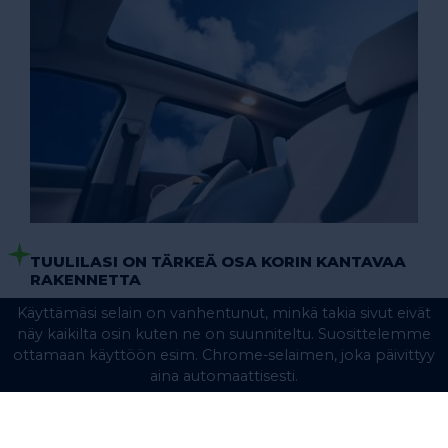
TUULILASI ON TÄRKEÄ OSA KORIN KANTAVAA
RAKENNETTA
Ehjä ja oikein asennettu tuulilasi on osa ajoneuvon
kantavaa rakennetta ja
merkittävä
turvallisuustekijä
. Törmäystilanteessa auton
tuulilasi voi kantaa
45 %
törmäysvoimasta ja
ympärikierähdystilanteessa jopa
60
%
matkustamoon kohdistuvasta voimasta. Olisikin