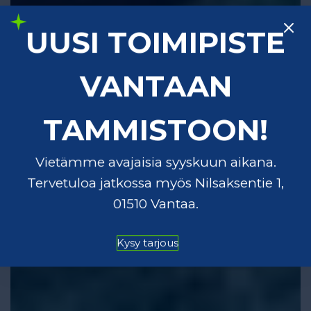
UUSI TOIMIPISTE
VANTAAN
Varaa aika
Lasivakuutuksella, voit varata ajan jo kahden arkipäivän
TAMMISTOON!
päähän
Pyydä tarjous
Vietämme avajaisia syyskuun aikana.
Päivän paras hinta nopeasti sähköpostiisi
Tervetuloa jatkossa myös Nilsaksentie 1,
01510 Vantaa.
Kysy tarjous